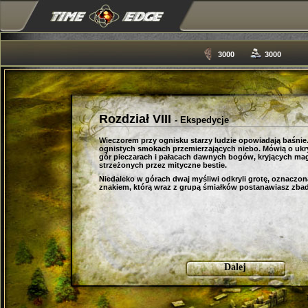
3000
3000
Rozdział VIII
- Ekspedycje
Wieczorem przy ognisku starzy ludzie opowiadają baśnie.
ognistych smokach przemierzających niebo. Mówią o ukr
gór pieczarach i pałacach dawnych bogów, kryjących mag
strzeżonych przez mityczne bestie.
Niedaleko w górach dwaj myśliwi odkryli grotę, oznaczo
znakiem, którą wraz z grupą śmiałków postanawiasz zba
Dalej