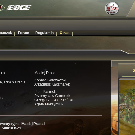
ouczek
Forum
Regulamin
O nas
buła
Maciej Prasal
Konrad Gałęzowski
, administracja
Arkadiusz Kaczmarek
Piotr Pasiński
Przemysław Geremek
zna
Grzegorz "C47" Kiciński
Agata Maksymiuk
westycyjne, Maciej Prasal
. Sokola 6/29