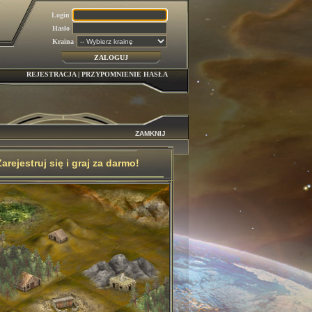
Login
Hasło
Kraina
REJESTRACJA
|
PRZYPOMNIENIE HASŁA
ZAMKNIJ
Zarejestruj się i graj za darmo!