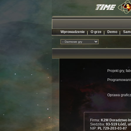
Wprowadzenie
O grze
Demo
Sam
Projekt gry, fa
Programowanie
Oprawa grafic
Firma:
K2M Doradztwo In
Siedziba:
93-519 Łódź, ul
NIP:
PL 729-203-03-87